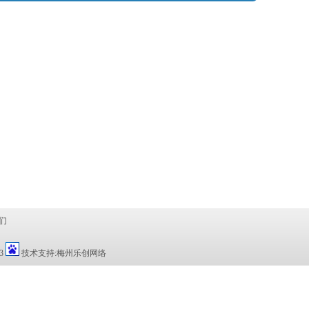
们
3
技术支持:
梅州乐创网络