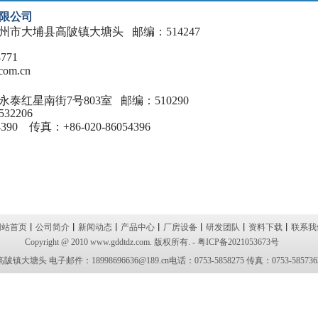
限公司
州市大埔县高陂镇大塘头
邮编：
514247
8771
com.cn
永泰红星南街
7
号
803室
邮编：
510290
532206
4390
传真：
+86-020-86054396
网站首页
丨
公司简介
丨
新闻动态
丨
产品中心
丨
厂房设备
丨
研发团队
丨
资料下载
丨
联系我
Copyright @ 2010 www.gddtdz.com. 版权所有. -
粤ICP备2021053673号
 电子邮件：18998696636@189.cn电话：0753-5858275 传真：0753-585736